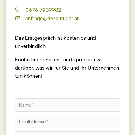
0676 7939982
anfrage@designtiger.at
Das Erstgespräch ist kostenlos und
unverbindlich.
Kontaktieren Sie uns und sprechen wir
darüber, was wir für Sie und Ihr Unternehmen
tun können!
Please
Please
leave
leave
this
this
field
field
empty.
empty.