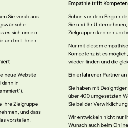
Empathie trifft Kompeten
nen Sie vorab aus
Schon vor dem Beginn de
ngswünsche
Sie und Ihr Unternehmen, 
ss es sich um ein
Zielgruppen kennen und v
Sie und mit Ihnen
Nur mit diesem empathisch
Kompetenz ist es möglich, 
iert
wieder finden und die glei
hre neue Website
Ein erfahrener Partner an 
d dann in
Sie haben mit Designtiger 
ammiert").
über 400 umgesetzten W
e Ihre Zielgruppe
Sie bei der Verwirklichung
ernehmen, und dass
Wir entwickeln nicht nur I
as vorstellen.
Wunsch auch beim Online