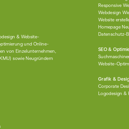
Responsive W
Webdesign Wie
Website erstell
Homepage Neu
Datenschutz-B
design & Website-
optimierung und Online-
SEO & Optimi
ngen von Einzel­unternehmen,
Such­maschine
 (KMU) sowie
Neugründern
Website-Optim
Grafik & Desi
Corporate Des
Logodesign & 
n