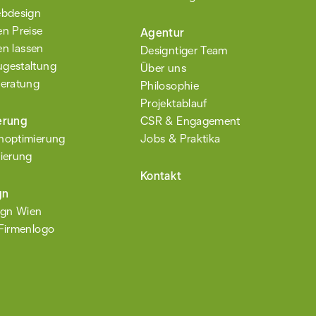
ebdesign
n Preise
Agentur
en lassen
Designtiger Team
gestaltung
Über uns
eratung
Philosophie
Projektablauf
erung
CSR & Engagement
n­optimierung
Jobs & Praktika
ierung
Kontakt
gn
ign Wien
Firmenlogo