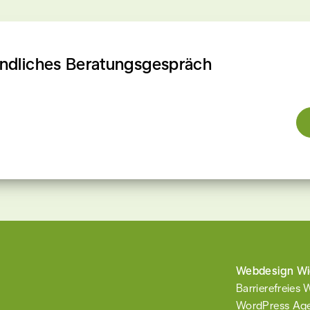
indliches Beratungsgespräch
Webdesign W
Barrierefreies
WordPress Age