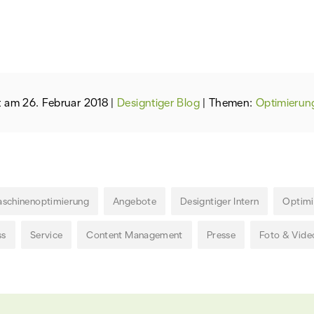
ert am 26. Februar 2018
|
Designtiger Blog
| Themen:
Optimierun
schinenoptimierung
Angebote
Designtiger Intern
Optimi
ss
Service
Content Management
Presse
Foto & Vide