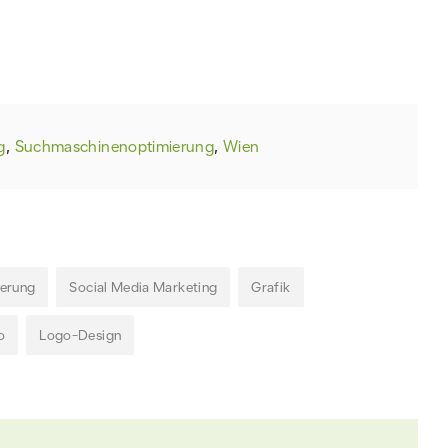
g
,
Suchmaschinenoptimierung
,
Wien
erung
Social Media Marketing
Grafik
o
Logo-Design