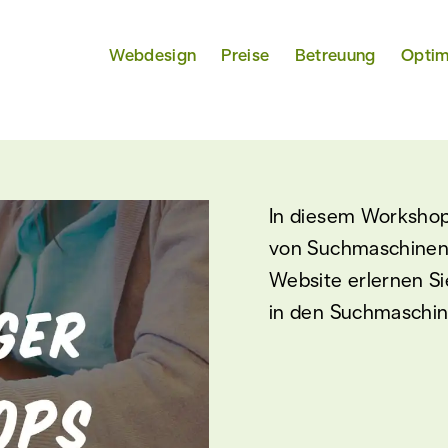
ndlagen" am 17.02.2017
Webdesign
Preise
Betreuung
Optim
In diesem Workshop
von Suchmaschine­n
Website erlernen S
in den Suchmaschin